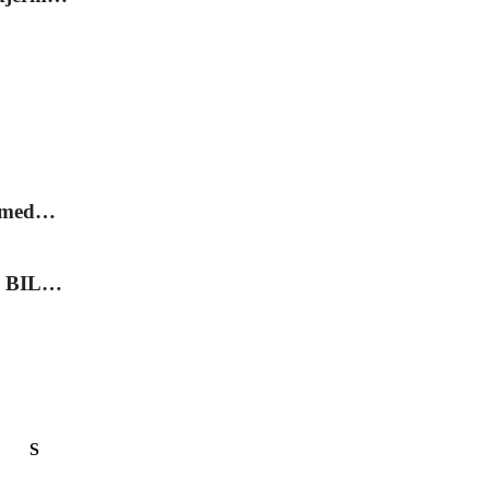
l med…
 i BIL…
S