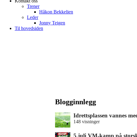
Kontakt oss
Trener
Håkon Bekkelien
Leder
Jonny Teigen
Til hovedsiden
Blogginnlegg
Idrettsplassen vannes m
148 visninger
5.juli VM-kamp på stor