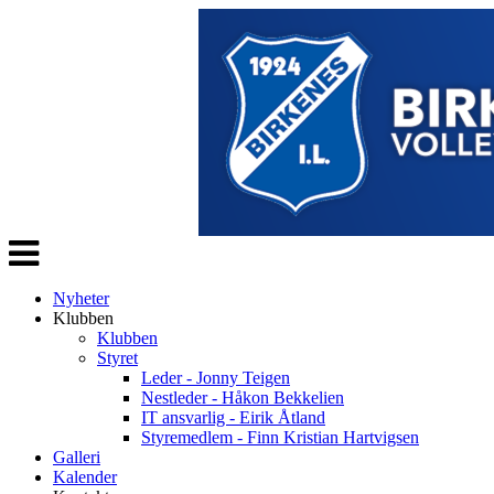
Veksle
navigasjon
Nyheter
Klubben
Klubben
Styret
Leder - Jonny Teigen
Nestleder - Håkon Bekkelien
IT ansvarlig - Eirik Åtland
Styremedlem - Finn Kristian Hartvigsen
Galleri
Kalender