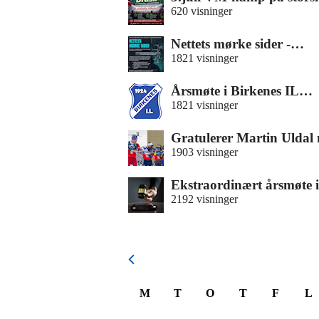
620 visninger
Nettets mørke sider -…
1821 visninger
Årsmøte i Birkenes IL…
1821 visninger
Gratulerer Martin Ulda
1903 visninger
Ekstraordinært årsmøte
2192 visninger
August 2026
M
T
O
T
F
L