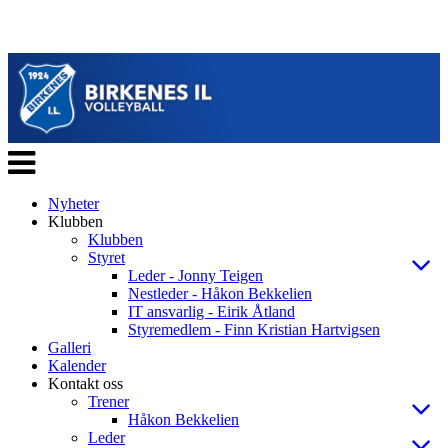
Veksle
navigasjon
Nyheter
Klubben
Klubben
Styret
Leder - Jonny Teigen
Nestleder - Håkon Bekkelien
IT ansvarlig - Eirik Åtland
Styremedlem - Finn Kristian Hartvigsen
Galleri
Kalender
Kontakt oss
Trener
Håkon Bekkelien
Leder